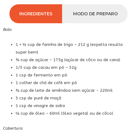
INGREDIENTES
MODO DE PREPARO
Bolo
1 + ½ cup de farinha de trigo – 212 g (espelta resulta
super bem)
¾ cup de açúcar – 175g (açúcar de côco ou de cana)
1/3 cup de cacau em pó – 32g
1 csp de fermento em pó
1 colher de chá de café em pó
¾ cup de leite de amêndoa sem açúcar - 220ml
3 csp de puré de maçã
1 csp de vinagre de sidra
¼ cup de óleo – 60ml (óleo vegetal ou de côco)
Cobertura