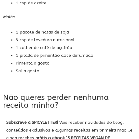
1 csp de azeite
Molho
1 pacote de natas de soja
3 csp de levedura nutricional
1 colher de café de açafrão
1 pitada de pimentão doce defumado
Pimenta a gosto
Sal a gosto
Não queres perder nenhuma
receita minha?
Subscreve à SPICYLETTER!
Vais receber novidades do blog,
conteúdos exclusivos e algumas receitas em primeira mão…e
ainda recebes
grátis
o ebook
‘5
RECEITAS VEGAN DE