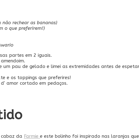
 não rechear as bananas)
m o que preferirem!)
swario
sas partes em 2 iguais.
e amendoim.
e um pau de gelado e limei as extremidades antes de espeta
 e os toppings que preferires!
x d' amor cortado em pedaços.
tido
m cabaz da
Farmie
e este bolinho foi inspirado nas laranjas que