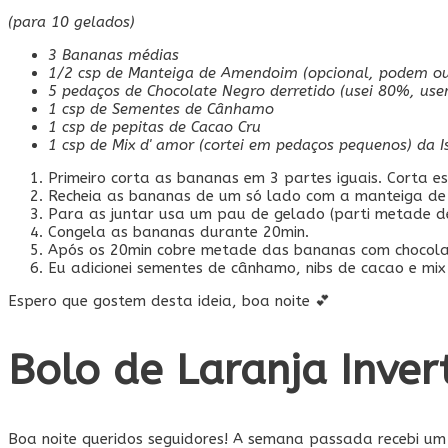
(para 10 gelados)
3 Bananas médias
1/2 csp de Manteiga de Amendoim (opcional, podem ou
5 pedaços de Chocolate Negro derretido (usei 80%, use
1 csp de Sementes de Cânhamo
1 csp de pepitas de Cacao Cru
1 csp de Mix d' amor (cortei em pedaços pequenos) da I
Primeiro corta as bananas em 3 partes iguais. Corta es
Recheia as bananas de um só lado com a manteiga d
Para as juntar usa um pau de gelado (parti metade d
Congela as bananas durante 20min.
Após os 20min cobre metade das bananas com chocolate
Eu adicionei sementes de cânhamo, nibs de cacao e mi
Espero que gostem desta ideia, boa noite 💕
Bolo de Laranja Inver
Boa noite queridos seguidores! A semana passada recebi u