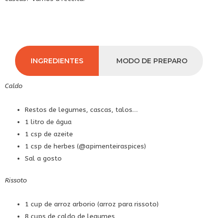
INGREDIENTES
MODO DE PREPARO
Caldo
Restos de legumes, cascas, talos…
1 litro de água
1 csp de azeite
1 csp de herbes (
@apimenteiraspices
)
Sal a gosto
Rissoto
1 cup de arroz arborio (arroz para rissoto)
8 cups de caldo de legumes