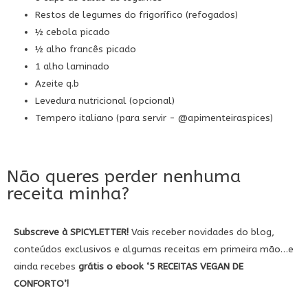
Restos de legumes do frigorífico (refogados)
½ cebola picado
½ alho francês picado
1 alho laminado
Azeite q.b
Levedura nutricional (opcional)
Tempero italiano (para servir -
@apimenteiraspices
)
Não queres perder nenhuma
receita minha?
Subscreve à SPICYLETTER!
Vais receber novidades do blog,
conteúdos exclusivos e algumas receitas em primeira mão…e
ainda recebes
grátis
o ebook
‘5
RECEITAS VEGAN DE
CONFORTO’!