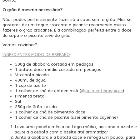
bonita.
O grão é mesmo necessário?
Não, podes perfeitamente fazer só a sopa sem o grão. Mas se
gostares de um toque crocante e picante recomendo muito
fazeres o grão crocante. É a combinação perfeita entre o doce
da sopa e o picante leve do grão!
Vamos cozinhar?
INGREDIENTES
MODO DE PREPARO
500g de abóbora cortada em pedaços
1 batata doce média cortada em pedaços
½ cebola picada
400ml de água
1 csp de azeite
1 colher de chá de golden milk (
@apimenteiraspices
)
Pimenta preta
Sal
250g de Grão cozido
1 colher de chá de pimentão doce
1 colher de chá de picante (usei pimenta cayenne)
Leva uma panela média ao fogo médio, adiciona o azeite e
salteia a cebola com o azeite até aromatizar.
Junta a abóbora e a batata doce e refoga um pouco, para