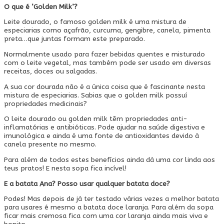
O que é ‘Golden Milk’?
Leite dourado, o famoso golden milk é uma mistura de
especiarias como açafrão, curcuma, gengibre, canela, pimenta
preta…que juntas formam este preparado.
Normalmente usado para fazer bebidas quentes e misturado
com o leite vegetal, mas também pode ser usado em diversas
receitas, doces ou salgadas.
A sua cor dourada não é a única coisa que é fascinante nesta
mistura de especiarias. Sabias que o golden milk possuí
propriedades medicinais?
O leite dourado ou golden milk têm propriedades anti-
inflamatórias e antibióticas. Pode ajudar na saúde digestiva e
imunológica e ainda é uma fonte de antioxidantes devido à
canela presente no mesmo.
Para além de todos estes benefícios ainda dá uma cor linda aos
teus pratos! E nesta sopa fica incível!
E a batata Ana? Posso usar qualquer batata doce?
Podes! Mas depois de já ter testado várias vezes a melhor batata
para usares é mesmo a batata doce laranja. Para além da sopa
ficar mais cremosa fica com uma cor laranja ainda mais viva e