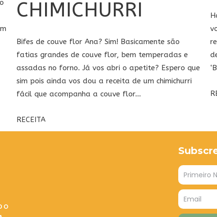
CHIMICHURRI
do
H
ém
v
Bifes de couve flor Ana? Sim! Basicamente são
r
fatias grandes de couve flor, bem temperadas e
d
assadas no forno. Já vos abri o apetite? Espero que
‘
sim pois ainda vos dou a receita de um chimichurri
R
fácil que acompanha a couve flor...
RECEITA
Subscr
DO